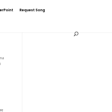
erPoint
Request Song
lma
i
लमा