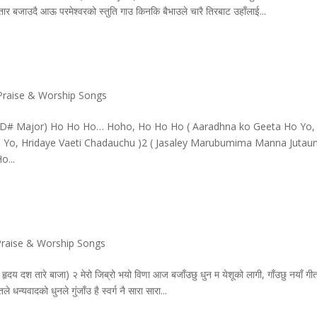
 सितार बजाउदै आऊ परमेश्वरको स्तुति गाउ किनकि बैभाउले चारै तिरबाट उहाँलाई...
Praise & Worship Songs
 D# Major) Ho Ho Ho… Hoho, Ho Ho Ho ( Aaradhna ko Geeta Ho Yo,
Yo, Hridaye Vaeti Chadauchu )2 ( Jasaley Marubumima Manna Jutau
o...
Praise & Worship Songs
दय दश तारे बाजा) २ मेरो जिब्रो भयो विणा आज बजाँउछु धुन म येशूको लागी, गाँउछु नयाँ गी
 धन्यवादको धुनले गुंजाँउ है स्वर्ग नै सारा सारा...