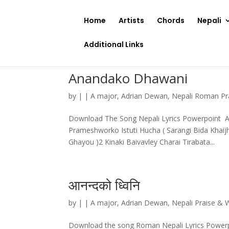
Home
Artists
Chords
Nepali
Additional Links
Anandako Dhawani
by
|
|
A major
,
Adrian Dewan
,
Nepali Roman Pr
Download The Song Nepali Lyrics Powerpoint 
Prameshworko Istuti Hucha ( Sarangi Bida Khaij
Ghayou )2 Kinaki Baivavley Charai Tirabata...
आनन्दको ध्विनि
by
|
|
A major
,
Adrian Dewan
,
Nepali Praise & 
Download the song Roman Nepali Lyrics Powerpoint आनन्