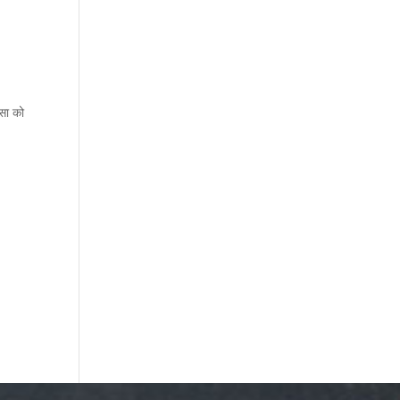
सा को