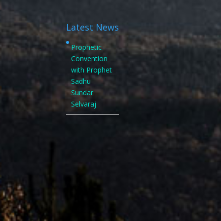
Latest News
Prophetic
Convention
with Prophet
Sadhu
Sundar
Selvaraj