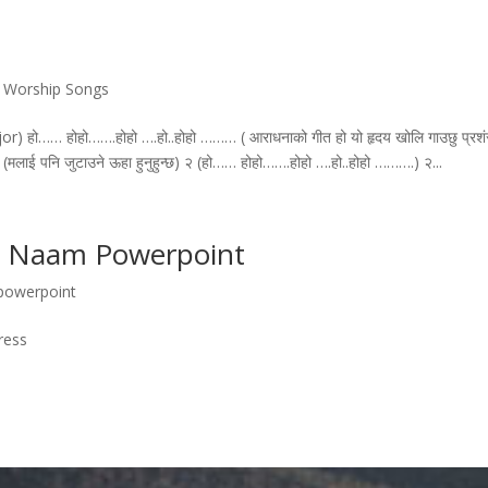
& Worship Songs
हो…… होहो…….होहो ….हो..होहो ……… ( आराधनाको गीत हो यो हृदय खोलि गाउछु प्रशं
भो (मलाई पनि जुटाउने ऊहा हुनुहुन्छ) २ (हो…… होहो…….होहो ….हो..होहो ……….) २...
 Naam Powerpoint
 powerpoint
ress