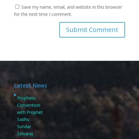
Save my name, email, and website in this browser
for the next time I comment.
Latest News
Prophetic
Convention
with Prophet
Sadhu
Sundar
Selvaraj