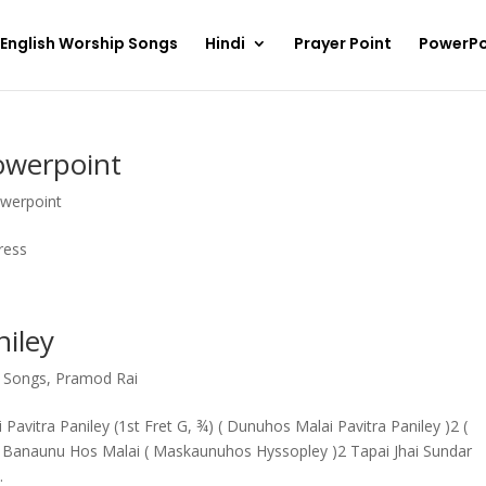
English Worship Songs
Hindi
Prayer Point
PowerPo
owerpoint
owerpoint
ress
niley
p Songs
,
Pramod Rai
avitra Paniley (1st Fret G, ¾) ( Dunuhos Malai Pavitra Paniley )2 (
r Banaunu Hos Malai ( Maskaunuhos Hyssopley )2 Tapai Jhai Sundar
.