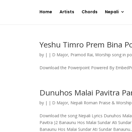
Home
Artists
Chords
Nepali
Yeshu Timro Prem Bina P
by
|
|
D Major
,
Pramod Rai
,
Worship song in p
Download the Powerpoint Powered By EmbedP
Dunuhos Malai Pavitra Pa
by
|
|
D Major
,
Nepali Roman Praise & Worshi
Download the song Nepali Lyrics Dunuhos Malai P
Pavitra )2 Banaunu Hos Malai Sundar Ati Sunda
Banaunu Hos Malai Sundar Ati Sundar Banaunu..