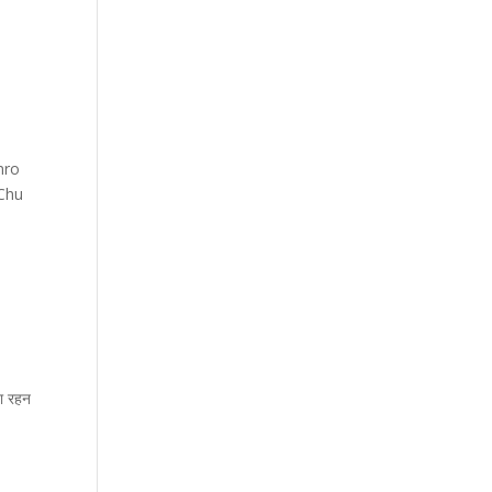
mro
 Chu
ना रहन