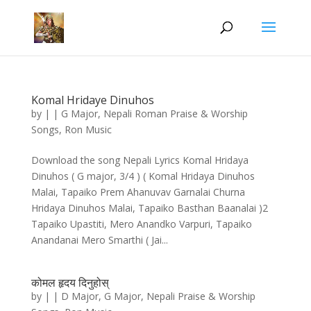
Komal Hridaye Dinuhos
by
|
|
G Major
,
Nepali Roman Praise & Worship
Songs
,
Ron Music
Download the song Nepali Lyrics Komal Hridaya
Dinuhos ( G major, 3/4 ) ( Komal Hridaya Dinuhos
Malai, Tapaiko Prem Ahanuvav Garnalai Churna
Hridaya Dinuhos Malai, Tapaiko Basthan Baanalai )2
Tapaiko Upastiti, Mero Anandko Varpuri, Tapaiko
Anandanai Mero Smarthi ( Jai...
कोमल हृदय दिनुहोस्
by
|
|
D Major
,
G Major
,
Nepali Praise & Worship