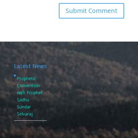
Latest News
Prophetic
Convention
with Prophet
Sadhu
Sundar
Selvaraj