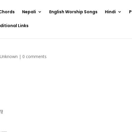
Chords
Nepali
English Worship Songs
Hindi
P
ditional Links
Unknown
|
0 comments
ेछु