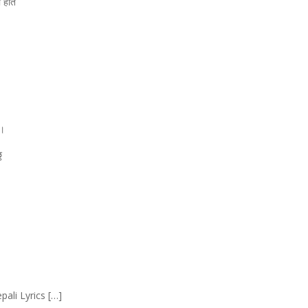
को हात
 ।
ु
pali Lyrics […]