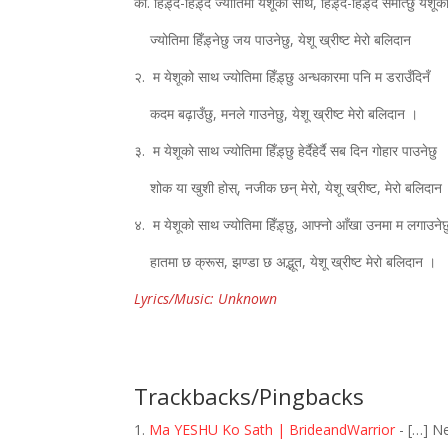
को. हिँड़्दै-हिँड़्दै ज्योतिमा येशूको साथ, हिँड़्दै-हिँड़्दै समात्छु येशू
ज्योतिमा हिँड़्नेछु जय पाउनेछु, येशू ख्रीष्ट मेरो बलिदान
२. म येशूको साथ ज्योतिमा हिँड़्छु अन्धकारमा पनि म डराउँदिनँ
कदम बढ़ाउँछु, मनले गाउनेछु, येशू ख्रीष्ट मेरो बलिदान ।
३. म येशूको साथ ज्योतिमा हिँड़्छु हेर्दैहेर्दै सब दिन गोहार पाउनेछु
शोक या खुशी होस्‌, नजीक छन्‌ मेरो, येशू ख्रीष्ट, मेरो बलिदान
४. म येशूको साथ ज्योतिमा हिँड़्छु, आफ्नो आँखा उनमा म लगाउनेछ
हातमा छ क्रूस, झण्डा छ अद्भूत, येशू ख्रीष्ट मेरो बलिदान ।
Lyrics/Music: Unknown
Trackbacks/Pingbacks
Ma YESHU Ko Sath | BrideandWarrior
- […] Ne