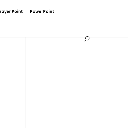
rayer Point
PowerPoint