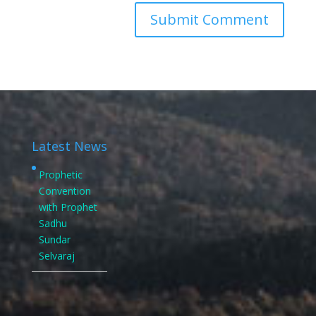
Latest News
Prophetic
Convention
with Prophet
Sadhu
Sundar
Selvaraj